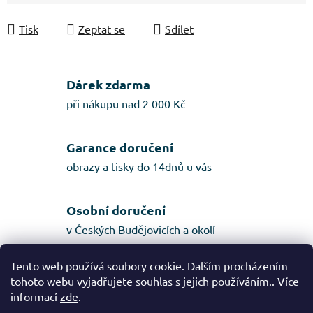
Tisk
Zeptat se
Sdílet
Dárek zdarma
při nákupu nad 2 000 Kč
Garance doručení
obrazy a tisky do 14dnů u vás
Osobní doručení
v Českých Budějovicích a okolí
Tento web používá soubory cookie. Dalším procházením
tohoto webu vyjadřujete souhlas s jejich používáním.. Více
Popis
informací
zde
.